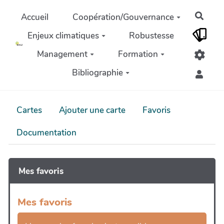
Aller au contenu principal
Rech
Accueil
Coopération/Gouvernance
Enjeux climatiques
Robustesse
Management
Formation
Bibliographie
Cartes
Ajouter une carte
Favoris
Documentation
Mes favoris
Mes favoris